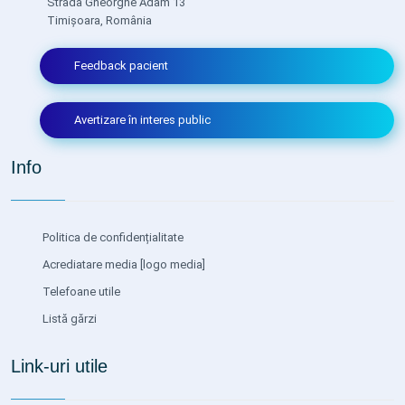
Strada Gheorghe Adam 13
Timișoara, România
Feedback pacient
Avertizare în interes public
Info
Politica de confidențialitate
Acrediatare media
[logo media]
Telefoane utile
Listă gărzi
Link-uri utile