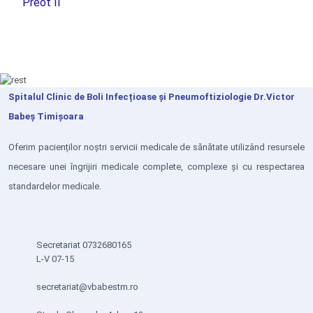
Preot II
Spitalul Clinic de Boli Infecțioase și Pneumoftiziologie Dr.Victor
Babeș Timișoara
Oferim pacienților noștri servicii medicale de sănătate utilizând resursele
necesare unei îngrijiri medicale complete, complexe și cu respectarea
standardelor medicale.
Secretariat 0732680165
L-V 07-15
secretariat@vbabestm.ro