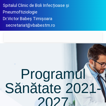
Spitalul Clinic de Boli Infecțioase și
Pneumoftiziologie
Dr.Victor Babeș Timișoara
secretariat@vbabestm.ro
Programul
Sănătate 2021-
2027