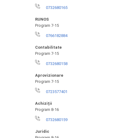
0732680165
RUNOS
Program 7-15
0766182884
Contabilitate
Program 7-15
0732680158
Aprovizionare
Program 7-15
0723577401
Achiziții
Program 8-16
0732680159
Juridic
Program 8-16