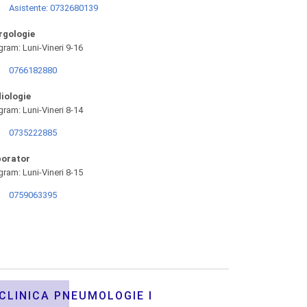
Asistente: 0732680139
rgologie
gram: Luni-Vineri 9-16
0766182880
iologie
gram: Luni-Vineri 8-14
0735222885
orator
gram: Luni-Vineri 8-15
0759063395
CLINICA PNEUMOLOGIE I