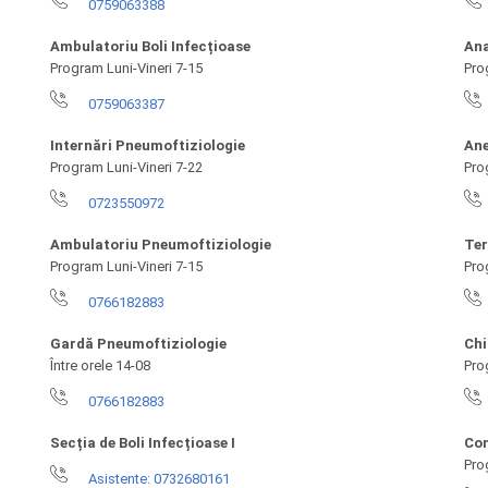
0759063388
Ambulatoriu Boli Infecțioase
Ana
Program Luni-Vineri 7-15
Pro
0759063387
Internări Pneumoftiziologie
Ane
Program Luni-Vineri 7-22
Pro
0723550972
Ambulatoriu Pneumoftiziologie
Ter
Program Luni-Vineri 7-15
Pro
0766182883
Gardă Pneumoftiziologie
Chi
Între orele 14-08
Pro
0766182883
Secția de Boli Infecțioase I
Com
Pro
Asistente: 0732680161