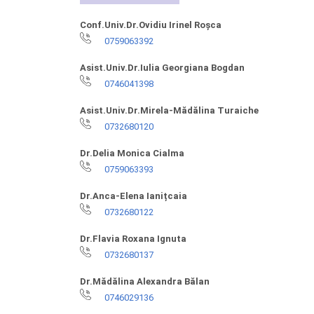
Conf.Univ.Dr.Ovidiu Irinel Roșca
0759063392
Asist.Univ.Dr.Iulia Georgiana Bogdan
0746041398
Asist.Univ.Dr.Mirela-Mădălina Turaiche
0732680120
Dr.Delia Monica Cialma
0759063393
Dr.Anca-Elena Ianițcaia
0732680122
Dr.Flavia Roxana Ignuta
0732680137
Dr.Mădălina Alexandra Bălan
0746029136