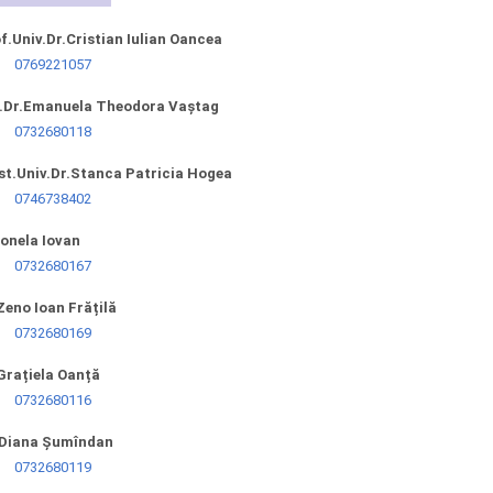
f.Univ.Dr.Cristian Iulian Oancea
0769221057
.Dr.Emanuela Theodora Vaștag
0732680118
st.Univ.Dr.Stanca Patricia Hogea
0746738402
Ionela Iovan
0732680167
Zeno Ioan Frățilă
0732680169
Grațiela Oanță
0732680116
.Diana Șumîndan
0732680119