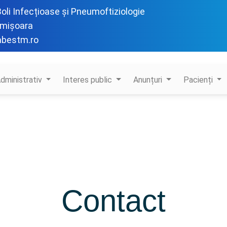
 Boli Infecțioase și Pneumoftiziologie
imișoara
abestm.ro
dministrativ
Interes public
Anunțuri
Pacienți
Contact