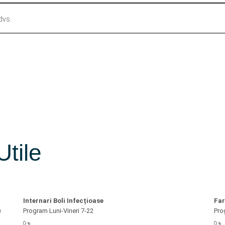
Utile
Internari Boli Infecțioase
Fa
)
Program Luni-Vineri 7-22
Pro