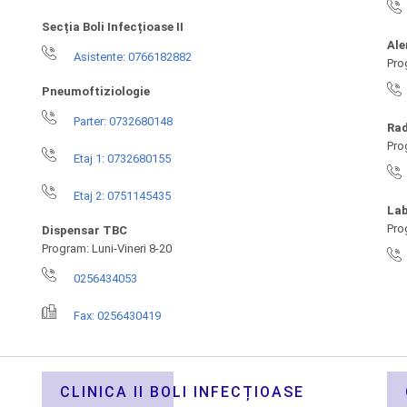
Secția Boli Infecțioase II
Ale
Asistente: 0766182882
Pro
Pneumoftiziologie
Parter: 0732680148
Rad
Pro
Etaj 1: 0732680155
Etaj 2: 0751145435
Lab
Pro
Dispensar TBC
Program: Luni-Vineri 8-20
0256434053
Fax: 0256430419
CLINICA II BOLI INFECȚIOASE