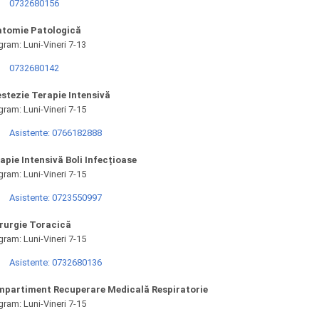
0732680156
tomie Patologică
gram: Luni-Vineri 7-13
0732680142
stezie Terapie Intensivă
gram: Luni-Vineri 7-15
Asistente: 0766182888
apie Intensivă Boli Infecțioase
gram: Luni-Vineri 7-15
Asistente: 0723550997
rurgie Toracică
gram: Luni-Vineri 7-15
Asistente: 0732680136
partiment Recuperare Medicală Respiratorie
gram: Luni-Vineri 7-15