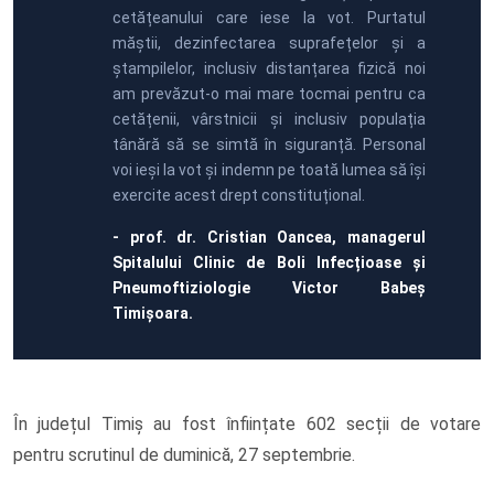
cetățeanului care iese la vot. Purtatul
măștii, dezinfectarea suprafețelor și a
ștampilelor, inclusiv distanțarea fizică noi
am prevăzut-o mai mare tocmai pentru ca
cetățenii, vârstnicii și inclusiv populația
tânără să se simtă în siguranță. Personal
voi ieși la vot și indemn pe toată lumea să își
exercite acest drept constituțional.
- prof. dr. Cristian Oancea, managerul
Spitalului Clinic de Boli Infecțioase și
Pneumoftiziologie Victor Babeș
Timișoara.
În județul Timiș au fost înființate 602 secții de votare
pentru scrutinul de duminică, 27 septembrie.