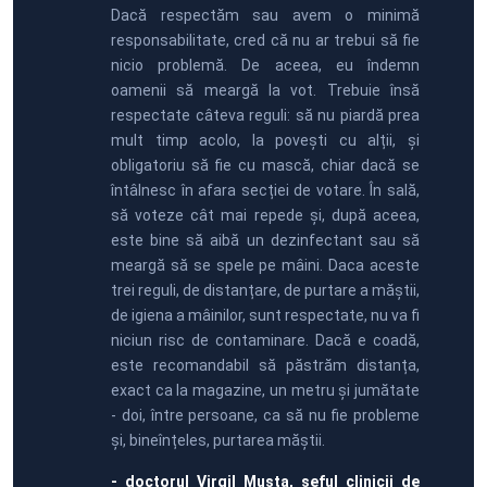
Dacă respectăm sau avem o minimă
responsabilitate, cred că nu ar trebui să fie
nicio problemă. De aceea, eu îndemn
oamenii să meargă la vot. Trebuie însă
respectate câteva reguli: să nu piardă prea
mult timp acolo, la povești cu alții, și
obligatoriu să fie cu mască, chiar dacă se
întâlnesc în afara secției de votare. În sală,
să voteze cât mai repede și, după aceea,
este bine să aibă un dezinfectant sau să
meargă să se spele pe mâini. Daca aceste
trei reguli, de distanțare, de purtare a măștii,
de igiena a mâinilor, sunt respectate, nu va fi
niciun risc de contaminare. Dacă e coadă,
este recomandabil să păstrăm distanța,
exact ca la magazine, un metru și jumătate
- doi, între persoane, ca să nu fie probleme
și, bineînțeles, purtarea măștii.
- doctorul Virgil Musta, șeful clinicii de