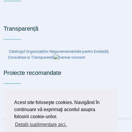
Transparență
Catalogul Organizațiilor Neguvernamentale pentru Evidență,
Consultare și Transparență
Proiecte recomandate
Organizarea de programe de depistare precoce (screening),
diagnostic și tratament precoce al tuberculozei, inclusiv al
Acest site foloseşte cookies. Navigând în
tuberculozei latente
continuare vă exprimaţi acordul asupra
folosirii cookie-urilor.
Detalii suplimentare aici.
Copyright ©
2026 Spitalul Clinic de Boli Infecțioase și
Pneumofiziologie Dr.Victor Babeș Timișoara