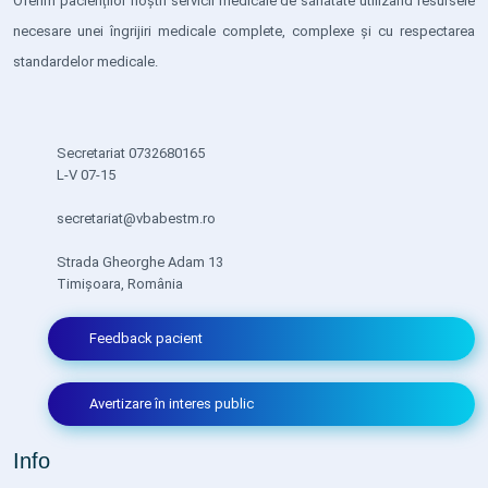
Oferim pacienților noștri servicii medicale de sănătate utilizând resursele
necesare unei îngrijiri medicale complete, complexe și cu respectarea
standardelor medicale.
Secretariat 0732680165
L-V 07-15
secretariat@vbabestm.ro
Strada Gheorghe Adam 13
Timișoara, România
Feedback pacient
Avertizare în interes public
Info