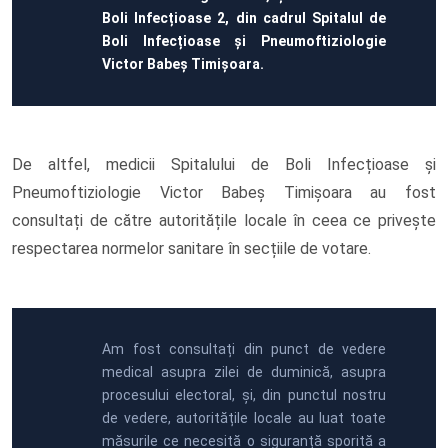
Boli Infecțioase 2, din cadrul Spitalul de
Boli Infecțioase și Pneumoftiziologie
Victor Babeș Timișoara.
De altfel, medicii Spitalului de Boli Infecțioase și
Pneumoftiziologie Victor Babeș Timișoara au fost
consultați de către autoritățile locale în ceea ce privește
respectarea normelor sanitare în secțiile de votare.
Am fost consultați din punct de vedere
medical asupra zilei de duminică, asupra
procesului electoral, și, din punctul nostru
de vedere, autoritățile locale au luat toate
măsurile ce necesită o siguranță sporită a