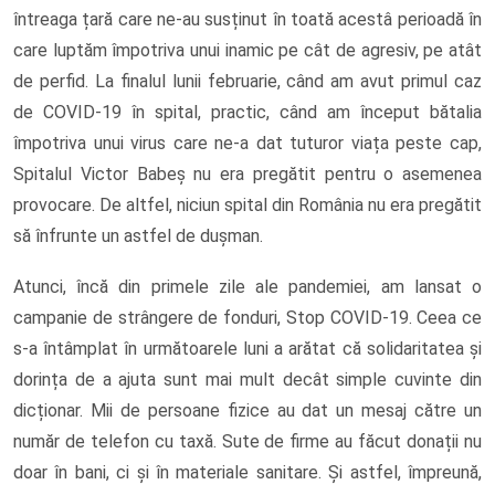
întreaga țară care ne-au susținut în toată acestâ perioadă în
care luptăm împotriva unui inamic pe cât de agresiv, pe atât
de perfid. La finalul lunii februarie, când am avut primul caz
de COVID-19 în spital, practic, când am început bătalia
împotriva unui virus care ne-a dat tuturor viața peste cap,
Spitalul Victor Babeș nu era pregătit pentru o asemenea
provocare. De altfel, niciun spital din România nu era pregătit
să înfrunte un astfel de dușman.
Atunci, încă din primele zile ale pandemiei, am lansat o
campanie de strângere de fonduri, Stop COVID-19. Ceea ce
s-a întâmplat în următoarele luni a arătat că solidaritatea și
dorința de a ajuta sunt mai mult decât simple cuvinte din
dicționar. Mii de persoane fizice au dat un mesaj către un
număr de telefon cu taxă. Sute de firme au făcut donații nu
doar în bani, ci și în materiale sanitare. Și astfel, împreună,