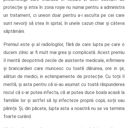
protecție și intra în zona roșie nu numai pentru a administra
un tratament, ci uneori doar pentru a-i asculta pe cei care
sunt nevoiți să stea în spital, în unele cazuri chiar și câteva
săptămâni.
Premiul este și al radiologilor, fără de care lupta pe care o
ducem zilnic ar fi mult mai grea și complicată. Acest premiu
îl merită deopotrivă zecile de asistente medicale, infirmiere
și brancardieri care muncesc cu toată dăruirea, ore in șir,
alături de medici, in echimpamente de protecție. Cu toții îl
merită, și asta pentru că si-au asumat cu toată răspunderea
riscul că s-ar putea infecta, că ar putea duce boala acasă la
familiile lor și astfel să își infecteze propriii copii, soții sau
părinții. Și, din păcate, lupta asta a noastră nu se va termina
foarte curând.