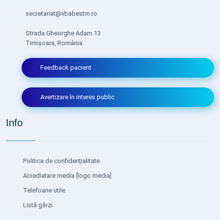
secretariat@vbabestm.ro
Strada Gheorghe Adam 13
Timișoara, România
Feedback pacient
Avertizare în interes public
Info
Politica de confidențialitate
Acrediatare media
[logo media]
Telefoane utile
Listă gărzi