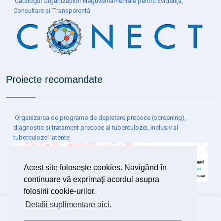
Catalogul Organizațiilor Neguvernamentale pentru Evidență,
Consultare și Transparență
Proiecte recomandate
Organizarea de programe de depistare precoce (screening),
diagnostic și tratament precoce al tuberculozei, inclusiv al
tuberculozei latente
Acest site foloseşte cookies. Navigând în
continuare vă exprimaţi acordul asupra
folosirii cookie-urilor.
Detalii suplimentare aici.
Copyright ©
2026 Spitalul Clinic de Boli Infecțioase și
Pneumofiziologie Dr.Victor Babeș Timișoara