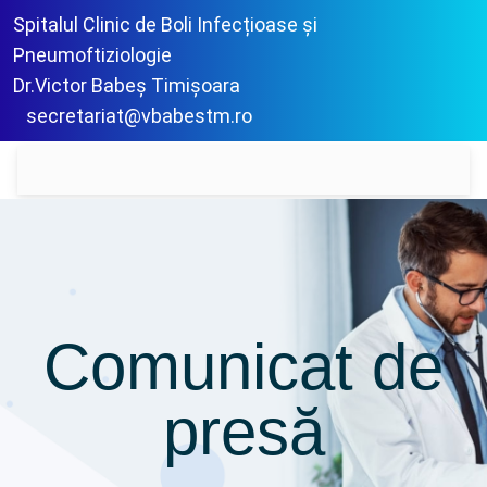
Spitalul Clinic de Boli Infecțioase și
Pneumoftiziologie
Dr.Victor Babeș Timișoara
secretariat@vbabestm.ro
Comunicat de
presă