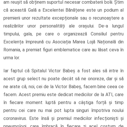
am reușit să obținem suportul necesar combaterii bolii. Știm
că această Gală a Excelentei Bănățene este un podium al
premierii unor rezultate excepționale sau o recunoaștere a
realizărilor unor personalități ale orașului. De-a lungul
timpului, gala, pe care o organizează Consiliul pentru
Excelența împreună cu Asociația Marea Lojă Națională din
Romania, a premiat figuri emblematice care au lăsat ceva în
urma lor.
Iar faptul că Spitalul Victor Babeș a fost ales să intre în
acest grup select nu poate decât să ne onoreze, dar și să
ne arate că, noi, cei de la Victor Babeș, facem bine ceea ce
facem. Acest premiu este dedicat medicilor de la ATI, care
în fiecare moment luptă pentru a câștiga forță și timp
pentru cei care nu mai pot lupta singuri împotriva noului
coronavirus. Este însă și premiul medicilor infecționiști și
pneumologi, care îmbracă în fiecare zi acel costum de