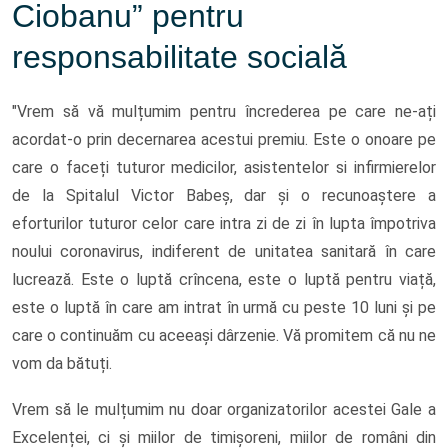
Ciobanu” pentru
responsabilitate socială
"Vrem să vă mulțumim pentru încrederea pe care ne-ați
acordat-o prin decernarea acestui premiu. Este o onoare pe
care o faceți tuturor medicilor, asistentelor si infirmierelor
de la Spitalul Victor Babeș, dar și o recunoaștere a
eforturilor tuturor celor care intra zi de zi în lupta împotriva
noului coronavirus, indiferent de unitatea sanitară în care
lucrează. Este o luptă crîncena, este o luptă pentru viață,
este o luptă în care am intrat în urmă cu peste 10 luni și pe
care o continuăm cu aceeași dârzenie. Vă promitem că nu ne
vom da bătuți.
Vrem să le mulțumim nu doar organizatorilor acestei Gale a
Excelenței, ci și miilor de timișoreni, miilor de români din