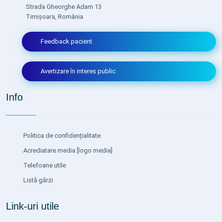
Strada Gheorghe Adam 13
Timișoara, România
Feedback pacient
Avertizare în interes public
Info
Politica de confidențialitate
Acrediatare media
[logo media]
Telefoane utile
Listă gărzi
Link-uri utile