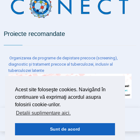
Proiecte recomandate
Organizarea de programe de depistare precoce (screening),
diagnostic și tratament precoce al tuberculozei, inclusiv al
tuberculozei latente
Acest site foloseşte cookies. Navigând în
continuare vă exprimaţi acordul asupra
folosirii cookie-urilor.
Detalii suplimentare aici.
Copyright ©
2026 Spitalul Clinic de Boli Infecțioase și
Pneumofiziologie Dr.Victor Babeș Timișoara
Design
DSystems SRL
Timișoara
Sunt de acord