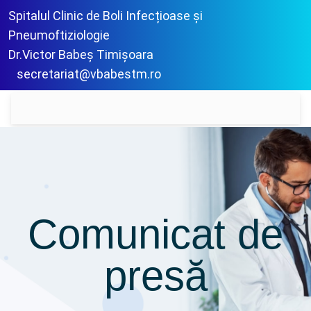
Spitalul Clinic de Boli Infecțioase și
Pneumoftiziologie
Dr.Victor Babeș Timișoara
secretariat@vbabestm.ro
Comunicat de
presă