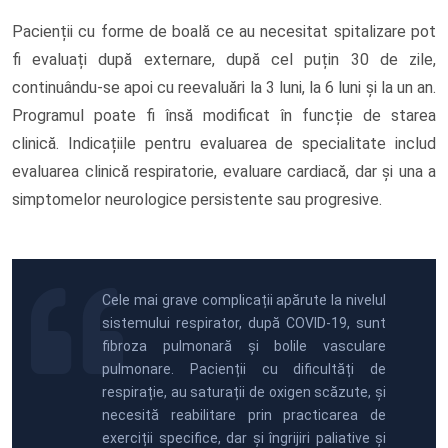
Pacienții cu forme de boală ce au necesitat spitalizare pot
fi evaluați după externare, după cel puțin 30 de zile,
continuându-se apoi cu reevaluări la 3 luni, la 6 luni și la un an.
Programul poate fi însă modificat în funcție de starea
clinică. Indicațiile pentru evaluarea de specialitate includ
evaluarea clinică respiratorie, evaluare cardiacă, dar și una a
simptomelor neurologice persistente sau progresive.
Cele mai grave complicații apărute la nivelul
sistemului respirator, după COVID-19, sunt
fibroza pulmonară și bolile vasculare
pulmonare. Pacienții cu dificultăți de
respirație, au saturații de oxigen scăzute, și
necesită reabilitare prin practicarea de
exerciții specifice, dar și îngrijiri paliative și