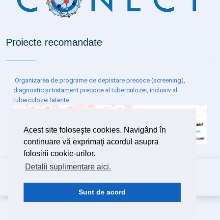
Proiecte recomandate
Organizarea de programe de depistare precoce (screening),
diagnostic și tratament precoce al tuberculozei, inclusiv al
tuberculozei latente
Acest site foloseşte cookies. Navigând în
continuare vă exprimaţi acordul asupra
folosirii cookie-urilor.
Detalii suplimentare aici.
Copyright ©
2026 Spitalul Clinic de Boli Infecțioase și
Pneumofiziologie Dr.Victor Babeș Timișoara
Design
DSystems SRL
Timișoara
Sunt de acord