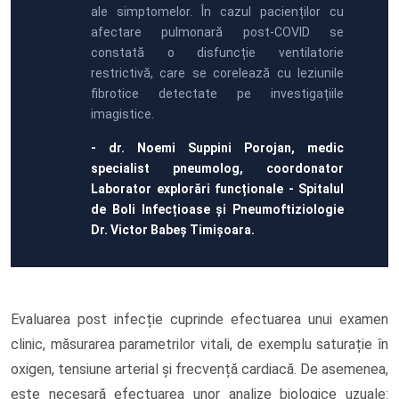
ale simptomelor. În cazul pacienților cu
afectare pulmonară post-COVID se
constată o disfuncție ventilatorie
restrictivă, care se corelează cu leziunile
fibrotice detectate pe investigațiile
imagistice.
- dr. Noemi Suppini Porojan, medic
specialist pneumolog, coordonator
Laborator explorări funcționale - Spitalul
de Boli Infecțioase și Pneumoftiziologie
Dr. Victor Babeș Timișoara.
Evaluarea post infecție cuprinde efectuarea unui examen
clinic, măsurarea parametrilor vitali, de exemplu saturație în
oxigen, tensiune arterial și frecvență cardiacă. De asemenea,
este necesară efectuarea unor analize biologice uzuale: