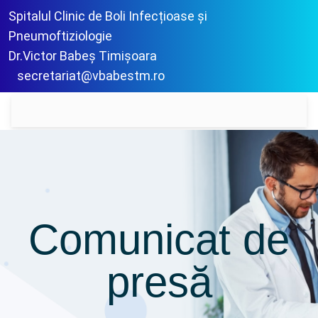
Spitalul Clinic de Boli Infecțioase și
Pneumoftiziologie
Dr.Victor Babeș Timișoara
secretariat@vbabestm.ro
Comunicat de
presă