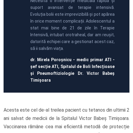
Necesită o intervenție medicală rapidă și
suport avansat de terapie intensivă.
Evoluția bolii este imprevizibilă și pot apărea
în orice moment complicații. Adolescentul a
stat mai bine de 21 de zile în Terapie
Intensivă, intubat orotraheal, dar am reușit,
datorită echipei care a gestionat acest caz,
să ii salvăm viața.
dr. Mirela Poroșnicu - medic primar ATI -
șef secție ATI, Spitalul de Boli Infecțioase
și Pneumoftiziologie Dr. Victor Babeș
Timișoara
Acesta este cel de-al treilea pacient cu tetanos din ultimii 2
ani salvat de medicii de la Spitalul Victor Babeș Timișoara.
Vaccinarea rămâne cea mai eficientă metodă de protecție