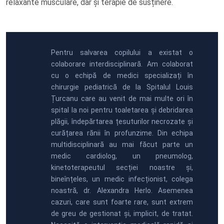
relaxante musculare, dar și terapie de susținere.
Pentru salvarea copilului a existat o
colaborare interdisciplinară. Am colaborat
cu o echipă de medici specializați în
chirurgie pediatrică de la Spitalul Louis
Țurcanu care au venit de mai multe ori în
spital la noi pentru toaletarea și debridarea
plăgii, îndepărtarea țesuturilor necrozate și
curățarea rănii în profunzime. Din echipa
multidisciplinară au mai făcut parte un
medic cardiolog, un pneumolog,
kinetoterapeutul secției noastre și,
bineînțeles, un medic infecționist, colega
noastră, dr. Alexandra Herlo. Asemenea
cazuri, care sunt foarte rare, sunt extrem
de greu de gestionat și, implicit, de tratat.