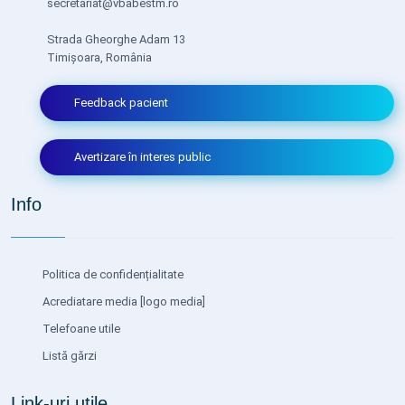
secretariat@vbabestm.ro
Strada Gheorghe Adam 13
Timișoara, România
Feedback pacient
Avertizare în interes public
Info
Politica de confidențialitate
Acrediatare media
[logo media]
Telefoane utile
Listă gărzi
Link-uri utile