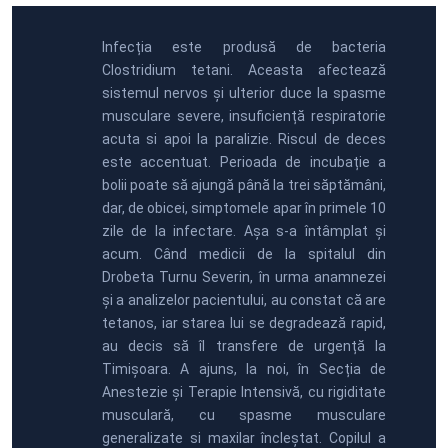
Infecția este produsă de bacteria
Clostridium tetani. Aceasta afectează
sistemul nervos și ulterior duce la spasme
musculare severe, insuficiență respiratorie
acuta si apoi la paralizie. Riscul de deces
este accentuat. Perioada de incubație a
bolii poate să ajungă până la trei săptămâni,
dar, de obicei, simptomele apar în primele 10
zile de la infectare. Așa s-a întâmplat și
acum. Când medicii de la spitalul din
Drobeta Turnu Severin, în urma anamnezei
și a analizelor pacientului, au constat că are
tetanos, iar starea lui se degradează rapid,
au decis să îl transfere de urgență la
Timișoara. A ajuns, la noi, în Secția de
Anestezie și Terapie Intensivă, cu rigiditate
musculară, cu spasme musculare
generalizate si maxilar încleștat. Copilul a