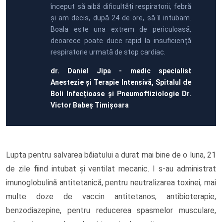
început să aibă dificultăți respiratorii, febră
și am decis, după 24 de ore, să îl intubam.
Boala este una extrem de periculoasă,
deoarece poate duce rapid la insuficiență
respiratorie urmată de stop cardiac.
dr. Daniel Jipa - medic specialist
Anestezie și Terapie Intensivă, Spitalul de
Boli Infecțioase și Pneumoftiziologie Dr.
Victor Babeș Timișoara
Lupta pentru salvarea băiatului a durat mai bine de o luna, 21
de zile fiind intubat și ventilat mecanic. I s-au administrat
imunoglobulină antitetanică, pentru neutralizarea toxinei, mai
multe doze de vaccin antitetanos, antibioterapie,
benzodiazepine, pentru reducerea spasmelor musculare,