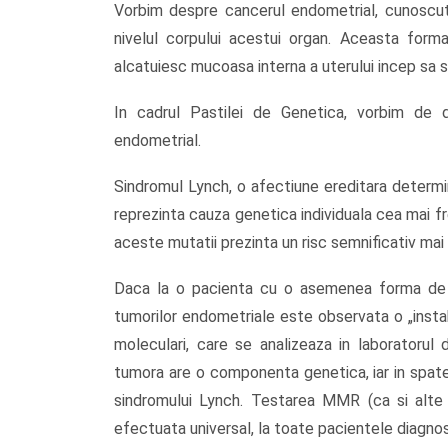
Vorbim despre cancerul endometrial, cunoscut
nivelul corpului acestui organ. Aceasta form
alcatuiesc mucoasa interna a uterului incep sa 
In cadrul Pastilei de Genetica, vorbim de 
endometrial.
Sindromul Lynch, o afectiune ereditara determin
reprezinta cauza genetica individuala cea mai
aceste mutatii prezinta un risc semnificativ ma
Daca la o pacienta cu o asemenea forma de b
tumorilor endometriale este observata o „instab
moleculari, care se analizeaza in laboratorul
tumora are o componenta genetica, iar in spate
sindromului Lynch. Testarea MMR (ca si alte 
efectuata universal, la toate pacientele diagno