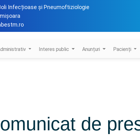
 Boli Infecțioase și Pneumoftiziologie
imișoara
abestm.ro
dministrativ
Interes public
Anunțuri
Pacienți
omunicat de pre