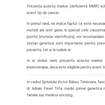
Prezența acestui marker (deficienta MMR) sch
acest tip de cancer.
In primul rand, ne indica faptul ca este neces
mutații ale unor gene, in special cele cauzatoa
pozitiv (mutatie identificata), noi recomandam
testari genetice sunt importante pentru preve
pacienta, cat si la rudele ei.
In al doilea rand, prezenta acestui marker
imunoterapie, daca este eligibila pentru acest t
In cadrul Spitalului Victor Babes Timisoara, fun
dr. Adrian Pavel Trifa, medic primar genetica m
familie sau medicul oncolog.