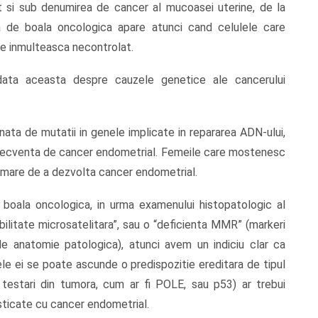
 si sub denumirea de cancer al mucoasei uterine, de la
a de boala oncologica apare atunci cand celulele care
se inmulteasca necontrolat.
data aceasta despre cauzele genetice ale cancerului
ata de mutatii in genele implicate in repararea ADN-ului,
 frecventa de cancer endometrial. Femeile care mostenesc
i mare de a dezvolta cancer endometrial.
oala oncologica, in urma examenului histopatologic al
ilitate microsatelitara”, sau o “deficienta MMR” (markeri
 de anatomie patologica), atunci avem un indiciu clar ca
le ei se poate ascunde o predispozitie ereditara de tipul
testari din tumora, cum ar fi POLE, sau p53) ar trebui
sticate cu cancer endometrial.