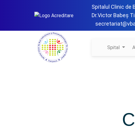
Spitalul Clinic de
Dr.Victor Babeș T
secretariat@vb
Spital
A
C