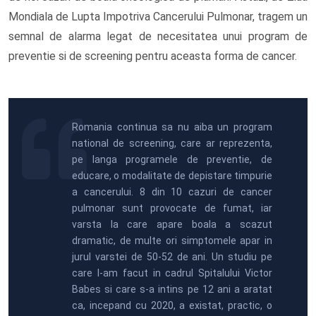
Mondiala de Lupta Impotriva Cancerului Pulmonar, tragem un
semnal de alarma legat de necesitatea unui program de
preventie si de screening pentru aceasta forma de cancer.
Romania continua sa nu aiba un program
national de screening, care ar reprezenta,
pe langa programele de preventie, de
educare, o modalitate de depistare timpurie
a cancerului. 8 din 10 cazuri de cancer
pulmonar sunt provocate de fumat, iar
varsta la care apare boala a scazut
dramatic, de multe ori simptomele apar in
jurul varstei de 50-52 de ani. Un studiu pe
care l-am facut in cadrul Spitalului Victor
Babes si care s-a intins pe 12 ani a aratat
ca, incepand cu 2020, a existat, practic, o