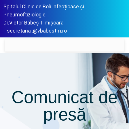
Spitalul Clinic de Boli Infecțioase și
Pneumoftiziologie
Dr.Victor Babeș Timișoara
secretariat@vbabestm.ro
Comunicat de
presă