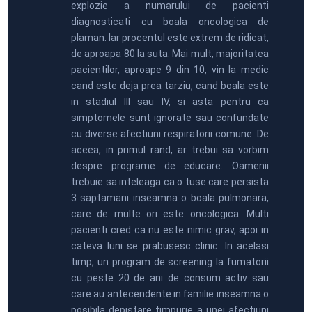
explozie a numarului de pacienti
diagnosticati cu boala oncologica de
plaman. Iar procentul este extrem de ridicat,
de aproapa 80 la suta. Mai mult, majoritatea
pacientilor, aproape 9 din 10, vin la medic
cand este deja prea tarziu, cand boala este
in stadiul III sau IV, si asta pentru ca
simptomele sunt ignorate sau confundate
cu diverse afectiuni respiratorii comune. De
aceea, in primul rand, ar trebui sa vorbim
despre programe de educare. Oamenii
trebuie sa inteleaga ca o tuse care persista
3 saptamani inseamna o boala pulmonara,
care de multe ori este oncologica. Multi
pacienti cred ca nu este nimic grav, apoi in
cateva luni se prabusesc clinic. In acelasi
timp, un program de screening la fumatorii
cu peste 20 de ani de consum activ sau
care au antecendente in familie inseamna o
posibila depistare timpurie a unei afectiuni