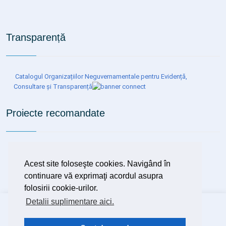
Transparență
Catalogul Organizațiilor Neguvernamentale pentru Evidență,
Consultare și Transparență
Proiecte recomandate
Organizarea de programe de depistare precoce (screening),
diagnostic și tratament precoce al tuberculozei, inclusiv al
Acest site foloseşte cookies. Navigând în
tuberculozei latente
continuare vă exprimaţi acordul asupra
folosirii cookie-urilor.
Detalii suplimentare aici.
Copyright ©
2026 Spitalul Clinic de Boli Infecțioase și
Pneumofiziologie Dr.Victor Babeș Timișoara
Design
DSystems SRL
Timișoara