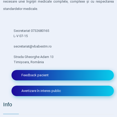
necesare unei îngrijiri medicale complete, complexe și cu respectarea
standardelor medicale.
Secretariat 0732680165
L-V 07-15
secretariat@vbabestm.ro
Strada Gheorghe Adam 13
Timișoara, România
Feedback pacient
Avertizare în interes public
Info