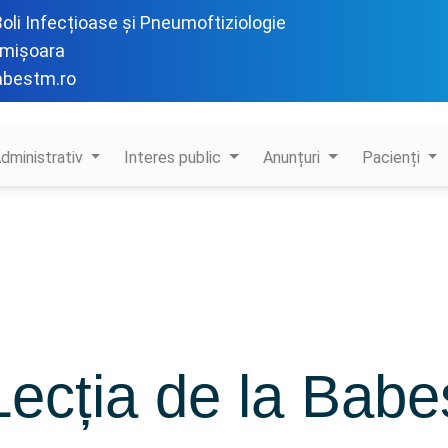
 Boli Infecțioase și Pneumoftiziologie
imișoara
abestm.ro
dministrativ
Interes public
Anunțuri
Pacienți
Lecția de la Babe