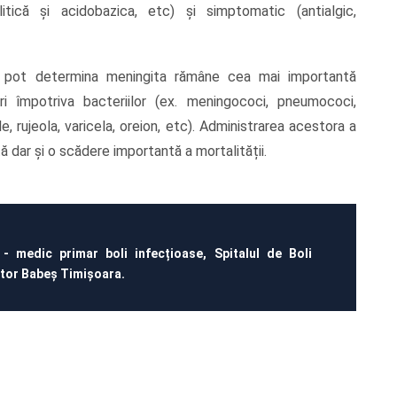
olitică și acidobazica, etc) și simptomatic (antialgic,
e pot determina meningita rămâne cea mai importantă
 împotriva bacteriilor (ex. meningococi, pneumococi,
le, rujeola, varicela, oreion, etc). Administrarea acestora a
 dar și o scădere importantă a mortalității.
 - medic primar boli infecțioase, Spitalul de Boli
ctor Babeș Timișoara.