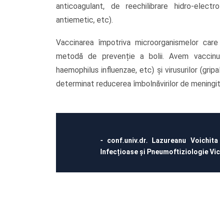
anticoagulant, de reechilibrare hidro-electr
antiemetic, etc).
Vaccinarea împotriva microorganismelor car
metodă de prevenție a bolii. Avem vaccinuri
haemophilus influenzae, etc) și virusurilor (gripa
determinat reducerea îmbolnăvirilor de meningită
- conf.univ.dr. Lazureanu Voichita
Infecțioase și Pneumoftiziologie Vi