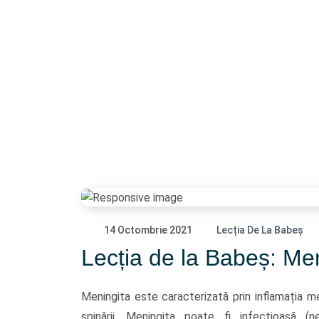
14 Octombrie 2021
Lecția De La Babeș
Lecția de la Babeș: Me
Meningita este caracterizată prin inflamația 
spinării. Meningita poate fi infecțioasă (ne