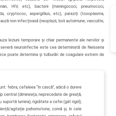
osterian, HIV, etc), bacterii (meningococi, pneumococi,
da, cryptococ, aspergillius, etc), paraziți (toxoplasma,
 cauză non-infecțioasă (neoplazii, boli autoimune, vasculite,
uza leziuni temporare și chiar permanente ale nervilor și
i severă neuroinfectie este cea determinată de Neisseria
rece poate determina și tulburări de coagulare extrem de
nt: febra, cefaleea “în cască”, adică o durere
ip central (dimineața, neprecedate de greață,
nu suportă lumina), rigiditate a cefei (gât rigid),
nță/agitație psihomotorie, comă și, în cele