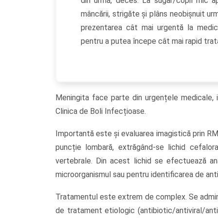
din urmă, deces. La sugar/copil mic ap
mâncării, strigăte și plâns neobișnuit u
prezentarea cât mai urgentă la medic
pentru a putea începe cât mai rapid tra
Meningita face parte din urgențele medicale, i
Clinica de Boli Infecțioase.
Importantă este și evaluarea imagistică prin RM
puncție lombară, extrăgând-se lichid cefalorah
vertebrale. Din acest lichid se efectuează ana
microorganismul sau pentru identificarea de anti
Tratamentul este extrem de complex. Se adminis
de tratament etiologic (antibiotic/antiviral/anti