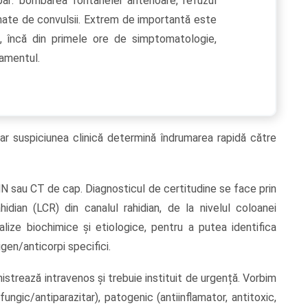
ar: bombarea fontanelei anterioare, refuzul
rmate de convulsii. Extrem de importantă este
, încă din primele ore de simptomatologie,
tamentul.
ar suspiciunea clinică determină îndrumarea rapidă către
N sau CT de cap. Diagnosticul de certitudine se face prin
idian (LCR) din canalul rahidian, de la nivelul coloanei
lize biochimice și etiologice, pentru a putea identifica
gen/anticorpi specifici.
trează intravenos și trebuie instituit de urgență. Vorbim
fungic/antiparazitar), patogenic (antiinflamator, antitoxic,