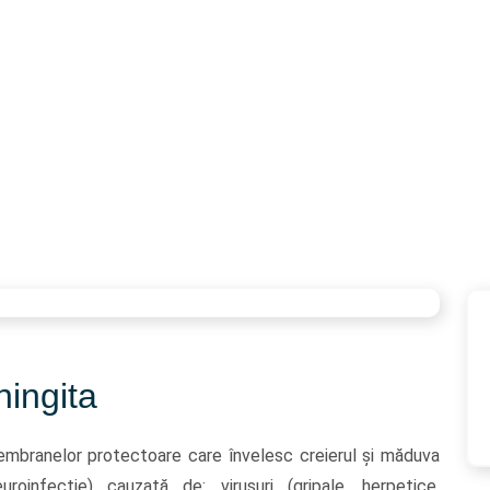
ningita
membranelor protectoare care învelesc creierul și măduva
uroinfectie) cauzată de: virusuri (gripale, herpetice,