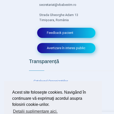
secretariat@vbabestm.ro
Strada Gheorghe Adam 13
Timișoara, România
Feedback pacient
Avertizare în interes public
Transparență
Catalogul Organizațiilor
Neguvernamentale pentru Evidență,
Consultare și Transparență
Acest site foloseşte cookies. Navigând în
continuare vă exprimaţi acordul asupra
folosirii cookie-urilor.
Detalii suplimentare aici.