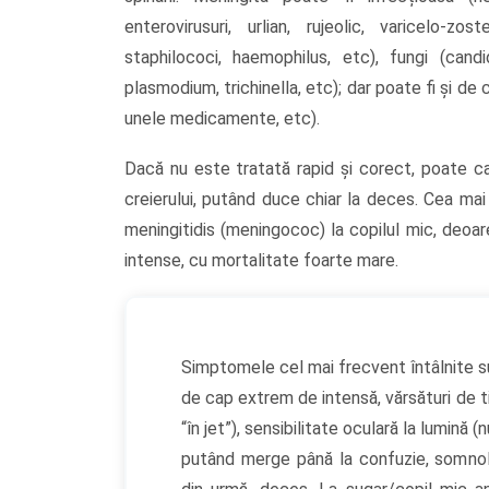
enterovirusuri, urlian, rujeolic, varicelo-z
staphilococi, haemophilus, etc), fungi (candi
plasmodium, trichinella, etc); dar poate fi și de
unele medicamente, etc).
Dacă nu este tratată rapid și corect, poate ca
creierului, putând duce chiar la deces. Cea ma
meningitidis (meningococ) la copilul mic, deoa
intense, cu mortalitate foarte mare.
Simptomele cel mai frecvent întâlnite su
de cap extrem de intensă, vărsături de t
“în jet”), sensibilitate oculară la lumină (
putând merge până la confuzie, somnole