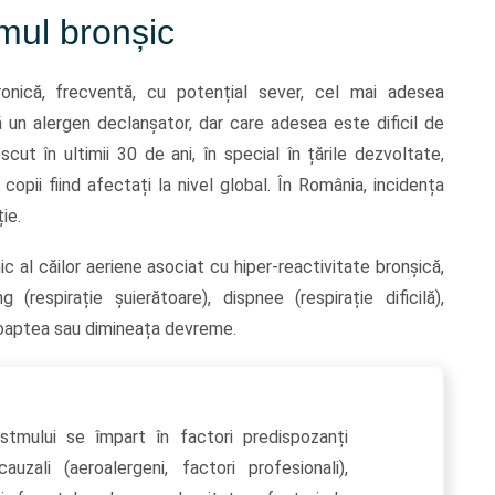
mul bronșic
onică, frecventă, cu potențial sever, cel mai adesea
 un alergen declanșator, dar care adesea este dificil de
ut în ultimii 30 de ani, în special în țările dezvoltate,
opii fiind afectați la nivel global. În România, incidența
ie.
 al căilor aeriene asociat cu hiper-reactivitate bronșică,
espirație șuierătoare), dispnee (respirație dificilă),
 noaptea sau dimineața devreme.
 astmului se împart în factori predispozanți
auzali (aeroalergeni, factori profesionali),