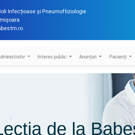
 Boli Infecțioase și Pneumoftiziologie
imișoara
abestm.ro
dministrativ
Interes public
Anunțuri
Pacienți
Lecția de la Babe