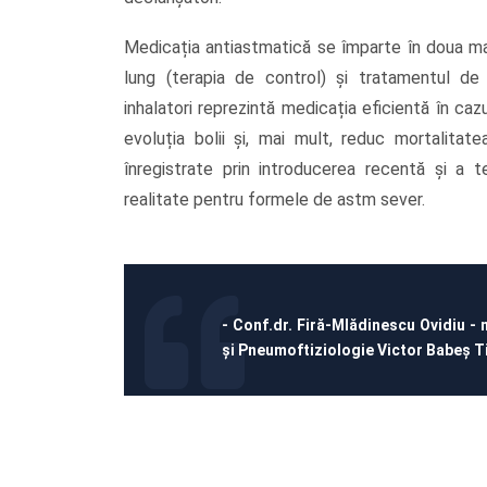
Medicația antiastmatică se împarte în doua mar
lung (terapia de control) și tratamentul de a
inhalatori reprezintă medicația eficientă în c
evoluția bolii și, mai mult, reduc mortalitate
înregistrate prin introducerea recentă și a t
realitate pentru formele de astm sever.
- Conf.dr. Firă-Mlădinescu Ovidiu - 
și Pneumoftiziologie Victor Babeș T