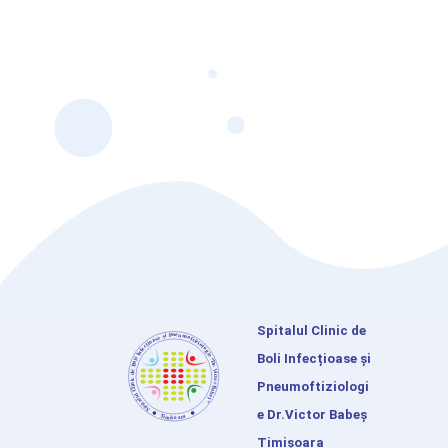
Spitalul Clinic de
Boli Infecțioase și
Pneumoftiziologi
e Dr.Victor Babeș
Timișoara