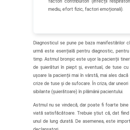
factori contribuitori (infecții respirato
mediu, efort fizic, factori emoționali).
Diagnosticul se pune pe baza manifestărilor clin
urmă este esențială pentru diagnostic, pentru st
timp. Astmul bronșic este ușor la pacienții tiner
de șuierături în piept și, eventual, de tuse cu 
ușoare la pacienții mai în vârstă, mai ales dacă
crize de tuse și de sufocare. În criza, dar uneor
sibilante (șuierătoare) în plămânii pacientului.
Astmul nu se vindecă, dar poate fi foarte bine
viată satisfăcătoare. Trebuie știut că, dat fii
unul de lung durată. De asemenea, este import
declanșatori.