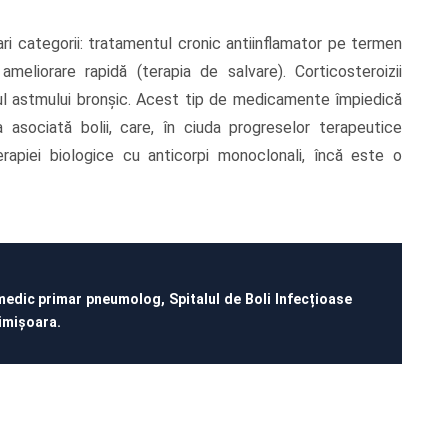
i categorii: tratamentul cronic antiinflamator pe termen
meliorare rapidă (terapia de salvare). Corticosteroizii
azul astmului bronșic. Acest tip de medicamente împiedică
a asociată bolii, care, în ciuda progreselor terapeutice
erapiei biologice cu anticorpi monoclonali, încă este o
medic primar pneumolog, Spitalul de Boli Infecțioase
imișoara.