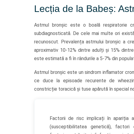
Lecția de la Babeș: Ast
Astmul bronșic este o boală respiratorie cr
subdiagnosticată. De cele mai multe ori există
recunoscut. Prevalența astmului bronșic a cresc
aproximativ 10-12% dintre adulți și 15% dintre c
este estimată a fi în rândurile a 5-7% din populaț
Astmul bronșic este un sindrom inflamator cronic
ce duce la episoade recurente de wheezing (r
constricție toracică și tuse apărută în special
Factorii de risc implicați în apariția
(susceptibilitatea genetică), factori c