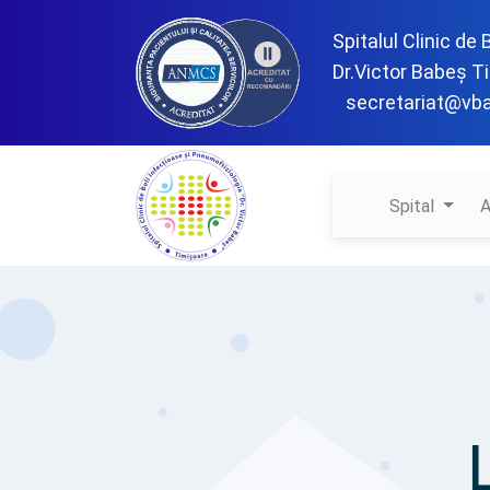
Spitalul Clinic de
Dr.Victor Babeș T
secretariat@vb
Spital
A