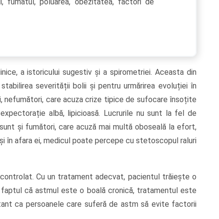
rii, fumatul, poluarea, obezitatea, factori de
ice, a istoricului sugestiv și a spirometriei. Aceasta din
abilirea severității bolii și pentru urmărirea evoluției în
i, nefumători, care acuza crize tipice de sufocare însoțite
expectorație albă, lipicioasă. Lucrurile nu sunt la fel de
 sunt și fumători, care acuză mai multă oboseală la efort,
i și în afara ei, medicul poate percepe cu stetoscopul raluri
 controlat. Cu un tratament adecvat, pacientul trăiește o
nd faptul că astmul este o boală cronică, tratamentul este
ant ca persoanele care suferă de astm să evite factorii