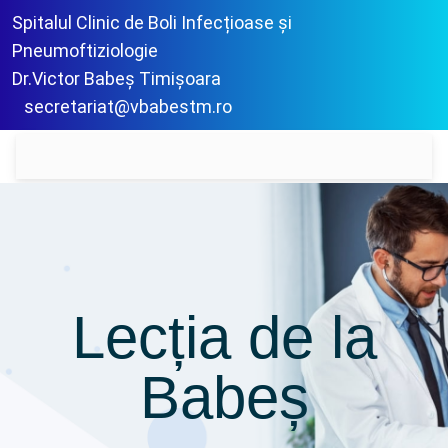
Spitalul Clinic de Boli Infecțioase și
Pneumoftiziologie
Dr.Victor Babeș Timișoara
secretariat@vbabestm.ro
Lecția de la
Babeș