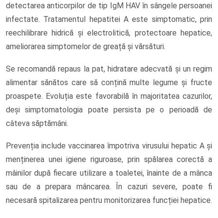
detectarea anticorpilor de tip IgM HAV în sângele persoanei
infectate. Tratamentul hepatitei A este simptomatic, prin
reechilibrare hidrică și electrolitică, protectoare hepatice,
ameliorarea simptomelor de greață și vărsături.
Se recomandă repaus la pat, hidratare adecvată și un regim
alimentar sănătos care să conțină multe legume și fructe
proaspete. Evoluția este favorabilă în majoritatea cazurilor,
deși simptomatologia poate persista pe o perioadă de
câteva săptămâni.
Prevenția include vaccinarea împotriva virusului hepatic A și
menținerea unei igiene riguroase, prin spălarea corectă a
mâinilor după fiecare utilizare a toaletei, înainte de a mânca
sau de a prepara mâncarea. În cazuri severe, poate fi
necesară spitalizarea pentru monitorizarea funcției hepatice.