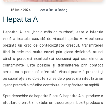
16 Iunie 2024
Lecția De La Babeș
Hepatita A
Hepatita A, sau „boala mâinilor murdare”, este o infecție
virală a ficatului cauzată de virusul hepatic A. Afecțiunea
prezintă un grad de contagiozitate crescut, transmiterea
fiind, în cele mai multe cazuri, prin igiena deficitară, atunci
când o persoană neinfectată consumă apă sau alimente
contaminate. Este posibilă și transmiterea prin contact
sexual cu o persoană infectată. Virusul poate fi prezent și
pe suprafețe sau obiecte atinse de o persoană infectată, iar
igiena precară a mâinilor contribuie la răspândirea sa rapidă.
Spre deosebire de hepatita B sau C, hepatita A nu produce o
afectare cronică a ficatului, iar trecerea prin boală produce o