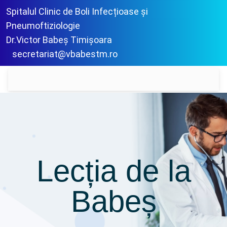
Spitalul Clinic de Boli Infecțioase și
Pneumoftiziologie
Dr.Victor Babeș Timișoara
secretariat@vbabestm.ro
Lecția de la
Babeș