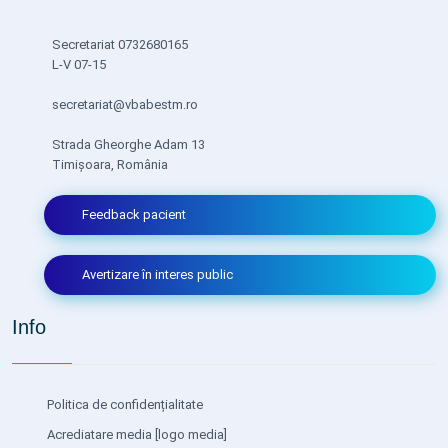
Secretariat 0732680165
L-V 07-15
secretariat@vbabestm.ro
Strada Gheorghe Adam 13
Timișoara, România
Feedback pacient
Avertizare în interes public
Info
Politica de confidențialitate
Acrediatare media
[logo media]