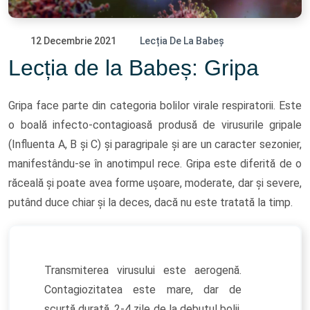
12 Decembrie 2021
Lecția De La Babeș
Lecția de la Babeș: Gripa
Gripa face parte din categoria bolilor virale respiratorii. Este
o boală infecto-contagioasă produsă de virusurile gripale
(Influenta A, B și C) și paragripale și are un caracter sezonier,
manifestându-se în anotimpul rece. Gripa este diferită de o
răceală și poate avea forme ușoare, moderate, dar și severe,
putând duce chiar și la deces, dacă nu este tratată la timp.
Transmiterea virusului este aerogenă.
Contagiozitatea este mare, dar de
scurtă durată, 2-4 zile de la debutul bolii.