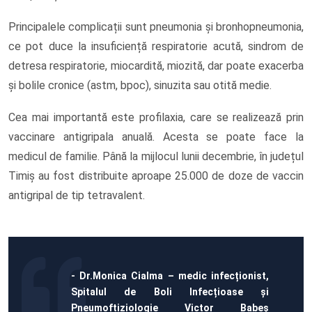
Principalele complicații sunt pneumonia și bronhopneumonia,
ce pot duce la insuficiență respiratorie acută, sindrom de
detresa respiratorie, miocardită, miozită, dar poate exacerba
și bolile cronice (astm, bpoc), sinuzita sau otită medie.
Cea mai importantă este profilaxia, care se realizează prin
vaccinare antigripala anuală. Acesta se poate face la
medicul de familie. Până la mijlocul lunii decembrie, în județul
Timiș au fost distribuite aproape 25.000 de doze de vaccin
antigripal de tip tetravalent.
- Dr.Monica Cialma – medic infecționist,
Spitalul de Boli Infecțioase și
Pneumoftiziologie Victor Babeș