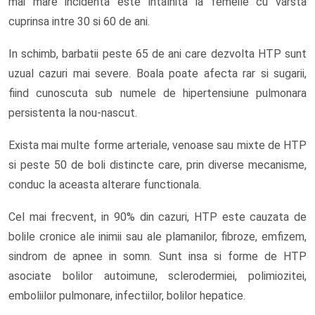
mai mare incidenta este intalnita la femeile cu varsta
cuprinsa intre 30 si 60 de ani.
In schimb, barbatii peste 65 de ani care dezvolta HTP sunt
uzual cazuri mai severe. Boala poate afecta rar si sugarii,
fiind cunoscuta sub numele de hipertensiune pulmonara
persistenta la nou-nascut.
Exista mai multe forme arteriale, venoase sau mixte de HTP
si peste 50 de boli distincte care, prin diverse mecanisme,
conduc la aceasta alterare functionala.
Cel mai frecvent, in 90% din cazuri, HTP este cauzata de
bolile cronice ale inimii sau ale plamanilor, fibroze, emfizem,
sindrom de apnee in somn. Sunt insa si forme de HTP
asociate bolilor autoimune, sclerodermiei, polimiozitei,
emboliilor pulmonare, infectiilor, bolilor hepatice.