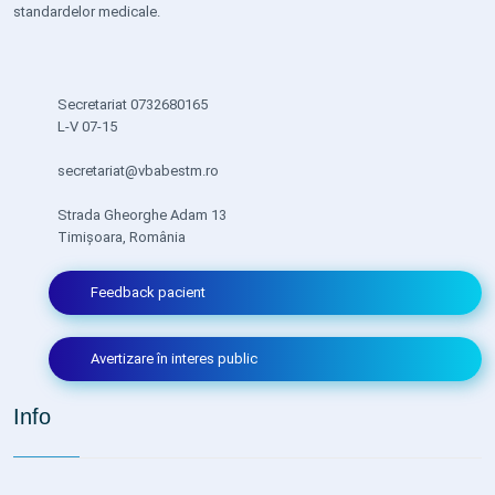
standardelor medicale.
Secretariat 0732680165
L-V 07-15
secretariat@vbabestm.ro
Strada Gheorghe Adam 13
Timișoara, România
Feedback pacient
Avertizare în interes public
Info