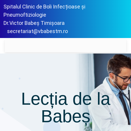
Spitalul Clinic de Boli Infecțioase și
Pneumoftiziologie
Dr.Victor Babeș Timișoara
secretariat@vbabestm.ro
Lecția de la
Babeș