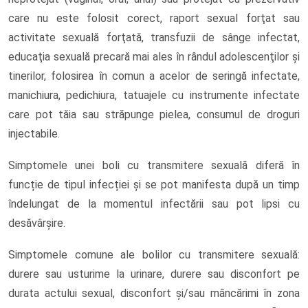
care nu este folosit corect, raport sexual forţat sau
activitate sexuală forţată, transfuzii de sânge infectat,
educaţia sexuală precară mai ales în rȃndul adolescenţilor şi
tinerilor, folosirea în comun a acelor de seringă infectate,
manichiura, pedichiura, tatuajele cu instrumente infectate
care pot tăia sau străpunge pielea, consumul de droguri
injectabile.
Simptomele unei boli cu transmitere sexuală diferă în
funcție de tipul infecției și se pot manifesta după un timp
îndelungat de la momentul infectării sau pot lipsi cu
desăvârșire.
Simptomele comune ale bolilor cu transmitere sexuală:
durere sau usturime la urinare, durere sau disconfort pe
durata actului sexual, disconfort şi/sau mȃncărimi în zona