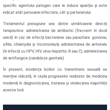
specific agentului patogen care le induce apariţia şi este
indicat atȃt persoanei infectate, cȃt şi partenerului.
Tratamentul presupune una dintre următoarele direcţii
terapeutice: administrarea de antibiotic (frecvent în doză
unică) în caz de infecţii bacteriene sau parazitare: gonoree,
sifilis, chlamydia şi tricomoniază; administrarea de antivirale
(în infecţii cu HPV, HIV, virus hepatitic B sau C); administrarea
de antifungice (candidoze genitale).
În present, incidența bolilor cu transmitere sexuală se
menține ridicată, în ciuda progreselor realizate de medicina
modernă în diagnosticarea, tratarea și vindecarea majorității
acestor boli.