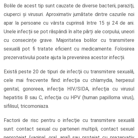
Bolile de acest tip sunt cauzate de diverse bacterii, paraziţi,
ciuperci şi virusuri. Aproximativ jumătate dintre cazurile noi
apar la persoane cu vârsta cuprinsă între 15 și 24 de ani.
Unele infecții se pot răspândi în alte părți ale corpului, uneori
cu consecințe grave. Majoritatea bolilor cu transmitere
sexuală pot fi tratate eficient cu medicamente. Folosirea
prezervativului poate ajuta la prevenirea acestor infecții.
Există peste 20 de tipuri de infecţii cu transmitere sexuală,
cele mai frecvente fiind: infecţia cu chlamydia, herpesul
genital, gonoreea, infecţia HIV/SIDA, infecţia cu virusul
hepatitis B sau C, infecţia cu HPV (human papilloma virus),
sifilisul, tricomoniaza.
Factorii de risc pentru o infecţie cu transmitere sexuală
sunt: contact sexual cu parteneri multipli, contact sexual
neprotejat (vaginal, oral, anal) sau protejat cu prezervativ