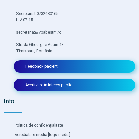
Secretariat 0732680165
L-V 07-15
secretariat@vbabestm.ro
Strada Gheorghe Adam 13
Timișoara, România
Feedback pacient
Avertizare în interes public
Info
Politica de confidențialitate
Acrediatare media
[logo media]