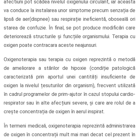
afectiuni pot scădea nivelul oxigenului circulant, iar aceasta
va conduce la instalarea unor simptome precum senzația de
lipsă de aer(dispnee) sau respirație ineficientă, oboseală ori
starea de confuzie. În final, se pot produce modificări care
deteriorează structurile și funcțiile organismului. Terapia cu
oxigen poate contracara aceste neajunsuri.
Oxigenoterapia sau terapia cu oxigen reprezintă o metodă
de ameliorare a stărilor de hipoxie (condiție patologică
caracterizată prin aportul unei cantități insuficiente de
oxigen la nivelul țesuturilor din organism), frecvent utilizată
în cadrul programelor de prim-ajutor în cazul stopului cardio-
respirator sau în alte afecțiuni severe, și care are rolul de a
crește concentrația de oxigen în aerul inspirat.
În termeni medicali, oxigenoterapia reprezintă administrarea
de oxigen în concentrații mult mai mari decat cel prezent în