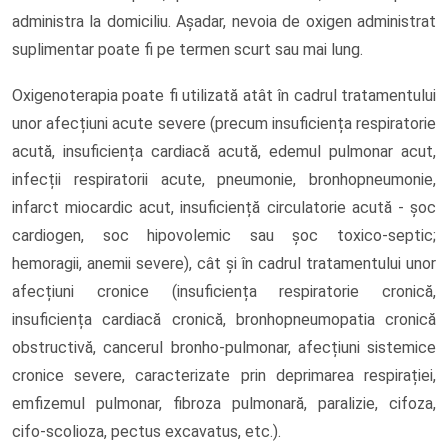
administra la domiciliu. Așadar, nevoia de oxigen administrat
suplimentar poate fi pe termen scurt sau mai lung.
Oxigenoterapia poate fi utilizată atât în cadrul tratamentului
unor afecțiuni acute severe (precum insuficiența respiratorie
acută, insuficiența cardiacă acută, edemul pulmonar acut,
infecții respiratorii acute, pneumonie, bronhopneumonie,
infarct miocardic acut, insuficiență circulatorie acută - șoc
cardiogen, soc hipovolemic sau șoc toxico-septic;
hemoragii, anemii severe), cât și în cadrul tratamentului unor
afecțiuni cronice (insuficiența respiratorie cronică,
insuficiența cardiacă cronică, bronhopneumopatia cronică
obstructivă, cancerul bronho-pulmonar, afecțiuni sistemice
cronice severe, caracterizate prin deprimarea respirației,
emfizemul pulmonar, fibroza pulmonară, paralizie, cifoza,
cifo-scolioza, pectus excavatus, etc.).