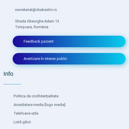
secretariat@vbabestm.ro
Strada Gheorghe Adam 13
Timișoara, România
Feedback pacient
Avertizare în interes public
Info
Politica de confidențialitate
Acrediatare media
[logo media]
Telefoane utile
Listă gărzi