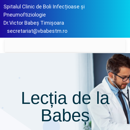
Spitalul Clinic de Boli Infecțioase și
Pneumoftiziologie
Dr.Victor Babeș Timișoara
secretariat@vbabestm.ro
Lecția de la
Babeș