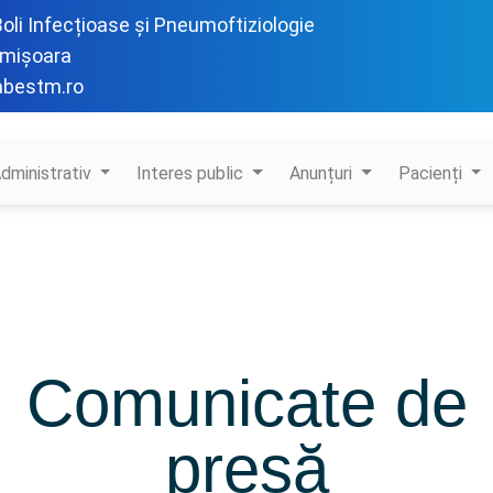
 Boli Infecțioase și Pneumoftiziologie
imișoara
abestm.ro
dministrativ
Interes public
Anunțuri
Pacienți
Comunicate de
presă